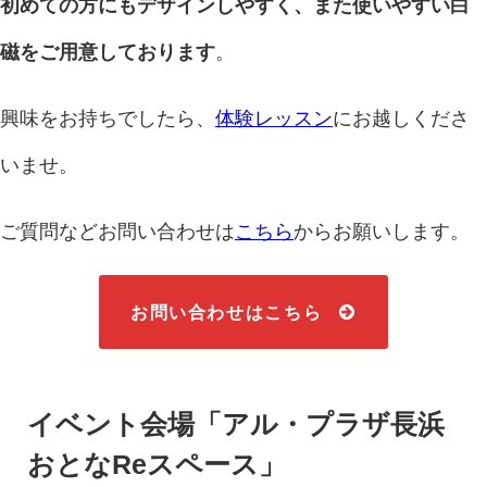
初めての方にもデザインしやすく、また使いやすい白
磁をご用意しております
。
興味をお持ちでしたら、
体験レッスン
にお越しくださ
いませ。
ご質問などお問い合わせは
こちら
からお願いします。
お問い合わせはこちら
イベント会場「アル・プラザ長浜
おとなReスペース」