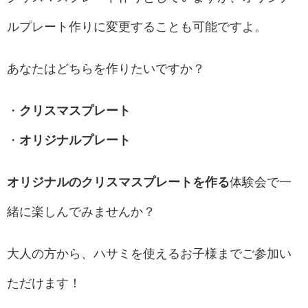
ルプレート作りに変更することも可能ですよ。
あなたはどちらを作りたいですか？
・
クリスマスプレート
・
オリジナルプレート
オリジナルのクリスマスプレートを作る
体験会で一
緒に楽しんでみませんか？
大人の方から、ハサミを使えるお子様までご参加い
ただけます！