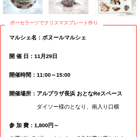
ポーセラーツでクリスマスプレート作り
マルシェ名：ボヌールマルシェ
開 催 日：11月29日
開催時間：11:00～15:00
開催場所：アルプラザ長浜 おとなReスペース
ダイソー様のとなり、南入り口横
参 加 費：1,800円～