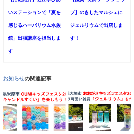
いステーションで「夏を
プ】のきしたマルシェに
感じるハーバリウム水族
ジェルリウムで出店しま
館」出張講座を担当しま
す！
す
お知らせ
の関連記事