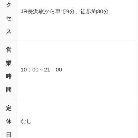
ク
JR長浜駅から車で9分、徒歩約30分
セ
ス
営
業
10：00～21：00
時
間
定
休
なし
日