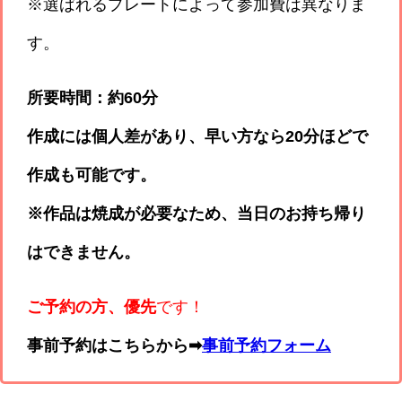
※選ばれるプレートによって参加費は異なりま
す。
所要時間：約60分
作成には個人差があり、早い方なら20分ほどで
作成も可能です。
※作品は焼成が必要なため、当日のお持ち帰り
はできません。
ご予約の方、優先
です！
事前予約はこちらから➡
事前予約フォーム