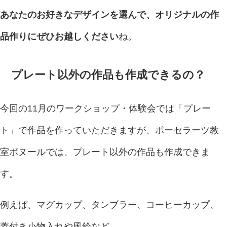
あなたのお好きなデザインを選んで、オリジナルの作
品作りにぜひお越しください
ね。
プレート以外の作品も作成できるの？
今回の11月のワークショップ・体験会では「プレー
ト」で作品を作っていただきますが、ポーセラーツ教
室ボヌールでは、プレート以外の作品も作成できま
す。
例えば、マグカップ、タンブラー、コーヒーカップ、
蓋付き小物入れや風鈴など。