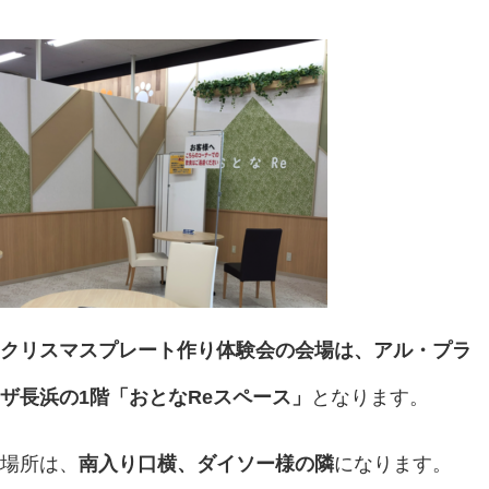
クリスマスプレート作り体験会の会場は、アル・プラ
ザ長浜の1階「おとなReスペース」
となります。
場所は、
南入り口横、ダイソー様の隣
になります。