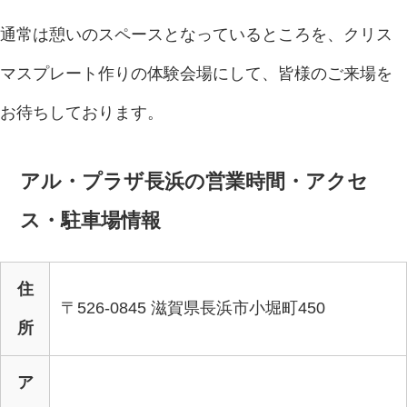
通常は憩いのスペースとなっているところを、クリス
マスプレート作りの体験会場にして、皆様のご来場を
お待ちしております。
アル・プラザ長浜の営業時間・アクセ
ス・駐車場情報
住
〒526-0845 滋賀県長浜市小堀町450
所
ア