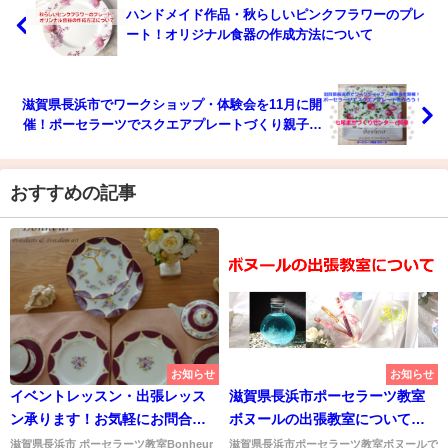
ハンドメイド作品・秋らしいピンクフラワーのプレ
ート！オリジナル食器の作成方法について
滋賀県長浜市でワークショップ・体験会を11月に開
催！ポーセラーツでスクエアプレートづくり親子参
加も可
おすすめの記事
お知らせ
お知らせ
イベントレッスン・出張レッス
滋賀県長浜市ポーセラーツ教室
ン承ります！お気軽にお問合せ
ボヌールの出張教室について解
ください
説！レッスン内容と費用につい
滋賀県長浜市 ポーセラーツ教室Bonheur
滋賀県長浜市ポーセラーツ教室ボヌールで