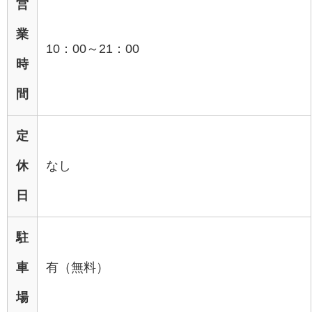
営
業
10：00～21：00
時
間
定
休
なし
日
駐
車
有（無料）
場