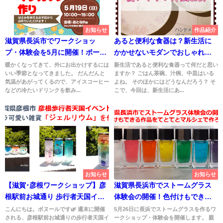
お知らせ
作品紹介
滋賀県長浜市でワークショッ
あると便利な食器は？新生活に
プ・体験会を5月に開催！ポーセ
かかせないモダンでおしゃれな
ラーツでガラスのマグカップ作
オリジナルお鉢
暖かくなってきて、外にお出かけするには
新生活であると便利な食器って何だと思い
いい季節となってきました。 だんだんと
ますか？ ごはん茶碗、汁椀、中皿はいる
り
気温があがってくるので、アイスコーヒー
よね。 そのほかにはどうなんだろう？ そ
などの冷たいドリンクを飲み...
こで、今回は、新生活にあ...
お知らせ
お知らせ
【滋賀･彦根ワークショップ】彦
滋賀県長浜市でストームグラス
根駅前お城通り 歩行者天国イベ
体験会の開催！色付けもできる
ント出店のお知らせ
作品をてとてとマルシェで作ろ
こんにちは。ボヌールです🌿 週末に開催
5月26日に長浜でストームグラスを作るワ
される、彦根駅前お城通りの歩行者天国イ
ークショップ・体験会を開催します。 親
う！