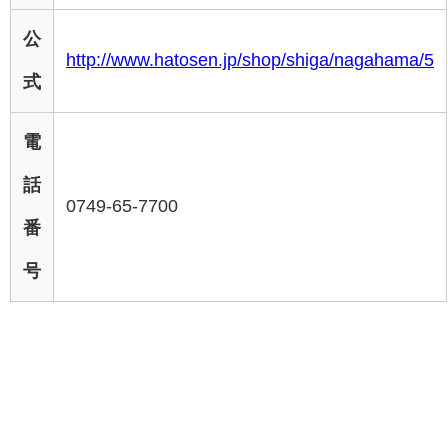
公
http://www.hatosen.jp/shop/shiga/nagahama/5
式
電
話
0749-65-7700
番
号