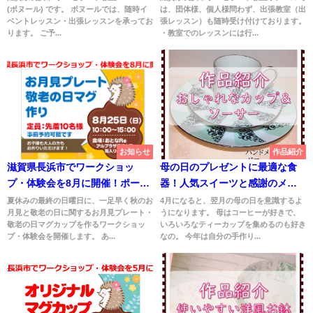
(ボヌール) です。 ボヌールでは、随時イ
は、団体様、個人様問わず、出張教室（出
ても
ベントレッスン・出張レッスンを承ってお
張レッスン）も随時受け付けております。
ります。 ご予...
・教室でのレッスンには行...
お知らせ
作品紹介
滋賀県長浜市でワークショッ
母の日のプレゼントに最適な食
プ・体験会を8月に開催！ポーセ
器！人気スイーツと感謝のメッ
ラーツでお月見プレート・敬老
セージを伝える
夏休みの最終の日曜日に、一足早く秋のお
4月になると、翌月の母の日を意識するよ
月見と敬老の日に関するお月見プレート・
うになります。 母はコーヒーが好きで、
の日マグカップ作り
敬老の日マグカップを作るワークショッ
いろいろなティーカップを集めるのも好き
プ・体験会を開催します。 あ...
なの。 今年は自分の手作り...