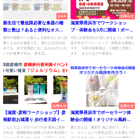
Q＆A
お知らせ
新生活で最低限必要な食器の種
滋賀県長浜市でワークショッ
類と数は？あると便利なオスス
プ・体験会を3月に開催！ポーセ
メ雑貨も紹介！
ラーツで桜食器作り
進学や就職で一人暮らしを始めるときに必
3月にお花見気分が楽しめるようにく桜食
要となるのが食器です。 新たな生活を始
器を作るワークショップ・体験会を開催し
めても、必ず定期的におこなわねばならな
ます。 今回の桜食器は、３種類ご用意し
いのが食事ですね。 新生活...
ます。 あなたはどの食器を...
お知らせ
お知らせ
【滋賀･彦根ワークショップ】彦
滋賀県長浜市でポーセラーツ体
根駅前お城通り 歩行者天国イベ
験会の開催！オリジナル風鈴を
ント出店のお知らせ
作ろう！
こんにちは。ボヌールです🌿 週末に開催
夏と言えば、風鈴🎐 風に揺れて、チリ
される、彦根駅前お城通りの歩行者天国イ
ン、チリンという音色は涼しさを運んでき
ベントへ出店いたします。 今回は、キラ
てくれますよね。 そんな涼やかな風鈴を