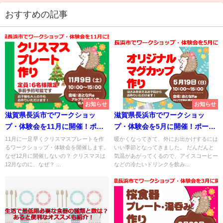
おすすめの記事
お知らせ
お知らせ
滋賀県長浜市でワークショッ
滋賀県長浜市でワークショッ
プ・体験会を11月に開催！ポー
プ・体験会を5月に開催！ポーセ
セラーツでクリスマスプレート
ラーツでガラスのマグカップ作
11月に一足早くクリスマスプレートを作
暖かくなってきて、外にお出かけするには
るワークショップ・体験会を開催します。
いい季節となってきました。 だんだんと
作り
り
なぜ12月に開催しないの？ クリスマスは
気温があがってくるので、アイスコーヒー
12月なのに、なぜ？ ...
などの冷たいドリンクを飲み...