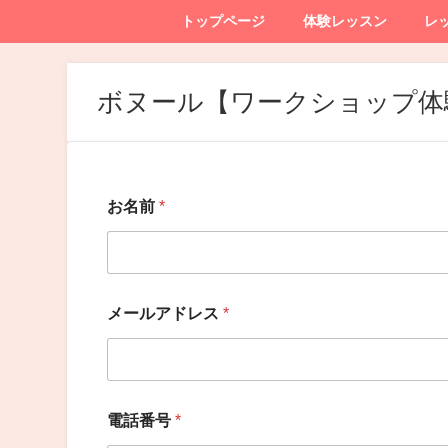
トップページ
体験レッスン
レ
ボヌール【ワークショップ体
*
お名前
*
*
電
話
番
号
メールアドレス
*
電話番号
*